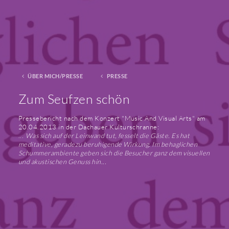
ÜBER MICH/PRESSE
PRESSE
Zum Seufzen schön
Pressebericht nach dem Konzert "Music And Visual Arts" am
20.04.2013 in der Dachauer Kulturschranne:
...
Was sich auf der Leinwand tut, fesselt die Gäste. Es hat
meditative, geradezu beruhigende Wirkung. Im behaglichen
Schummerambiente geben sich die Besucher ganz dem visuellen
und akustischen Genuss hin...