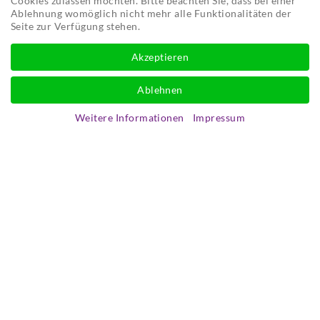
Cookies zulassen möchten. Bitte beachten Sie, dass bei einer
Ablehnung womöglich nicht mehr alle Funktionalitäten der
Seite zur Verfügung stehen.
Akzeptieren
Ablehnen
Weitere Informationen
Impressum
Presseartikel zur Gedenkfeier am 10.11.2025 in
Dachau, Programm und Richtigstellung
Zur Gedenkfeier der Progromnacht haben die
Süddeutsche Zeitung und der Münchner Merkur
einen Artikel zur Veranstaltung veröffentlicht. Ich
habe die Veranstaltung mit insgesamt 5 Stücken
begleitet. Welche das waren?
PRESSE