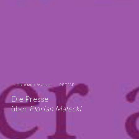
PRESSE
ÜBER MICH/PRESSE
Die Presse
über
Florian Malecki